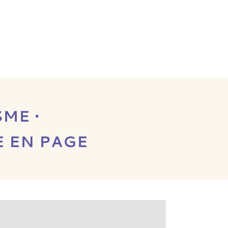
ISME •
E EN PAGE